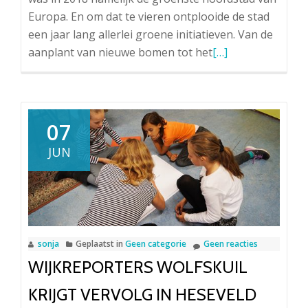
Europa. En om dat te vieren ontplooide de stad
een jaar lang allerlei groene initiatieven. Van de
Lees
aanplant van nieuwe bomen tot het
[…]
meer
overDe
wijkreporters
gaan
07
groen
JUN
sonja
Geplaatst in
Geen categorie
Geen reacties
WIJKREPORTERS WOLFSKUIL
KRIJGT VERVOLG IN HESEVELD