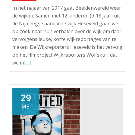
In het najaar van 2017 gaat Beeldenwereld weer
de wijk in. Samen met 12 kinderen (9-13 jaar) uit
de Nijmeegse aandachtswijk Heseveld gaan we
op zoek naar hun verhalen over de wijk om daar
vervolgens leuke, korte wijkreportages van te
maken. De Wijkreporters Heseveld is het vervolg
op het filmproject Wijkreporters Wolfskuil, dat
Lees
we in
[…]
meer
overWijkreporters
Wolfskuil
krijgt
29
vervolg
MEI
in
Heseveld