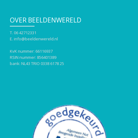
OVER BEELDENWERELD
T. 06 42712331
E. info@beeldenwereld.nl
KvK nummer: 66116937
RSIN nummer: 856401389
bank: NL43 TRIO 0338 6178 25