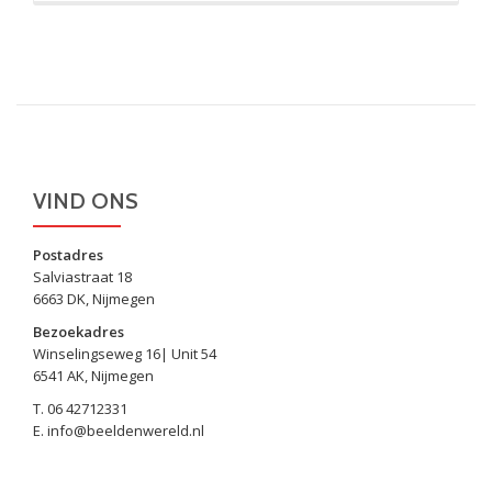
overBeeldenwerel
is
op
zoek
naar
stagiaires
VIND ONS
Postadres
Salviastraat 18
6663 DK, Nijmegen
Bezoekadres
Winselingseweg 16| Unit 54
6541 AK, Nijmegen
T. 06 42712331
E. info@beeldenwereld.nl