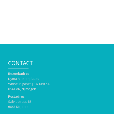
CONTACT
Bezoekadres
Nyma Makersplaats
Winselingseweg 16, unit 54
6541 AK, Nijmegen
Postadres
Salviastraat 18
6663 DK, Lent