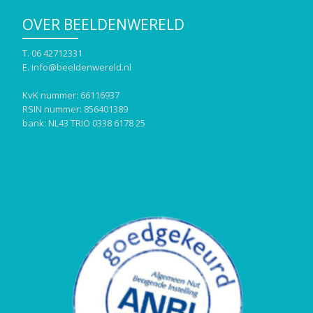
OVER BEELDENWERELD
T. 06 42712331
E. info@beeldenwereld.nl
KvK nummer: 66116937
RSIN nummer: 856401389
bank: NL43 TRIO 0338 6178 25