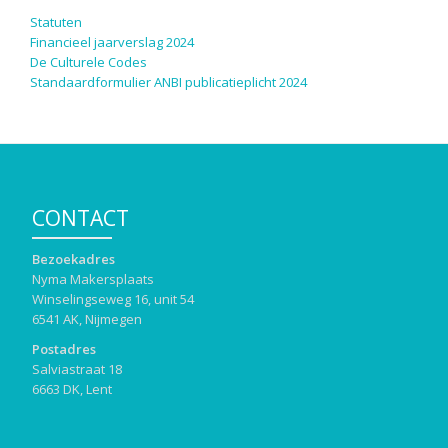
Statuten
Financieel jaarverslag 2024
De Culturele Codes
Standaardformulier ANBI publicatieplicht 2024
CONTACT
Bezoekadres
Nyma Makersplaats
Winselingseweg 16, unit 54
6541 AK, Nijmegen
Postadres
Salviastraat 18
6663 DK, Lent