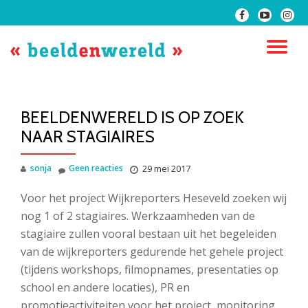
fa-
fa-
fa-
facebook
youtube-
instag
Ga
play
direct
SC
naar
de
NA
inhoud
BEELDENWERELD IS OP ZOEK
NAAR STAGIAIRES
sonja
Geen reacties
29 mei 2017
Voor het project Wijkreporters Heseveld zoeken wij
nog 1 of 2 stagiaires. Werkzaamheden van de
stagiaire zullen vooral bestaan uit het begeleiden
van de wijkreporters gedurende het gehele project
(tijdens workshops, filmopnames, presentaties op
school en andere locaties), PR en
promotieactiviteiten voor het project, monitoring