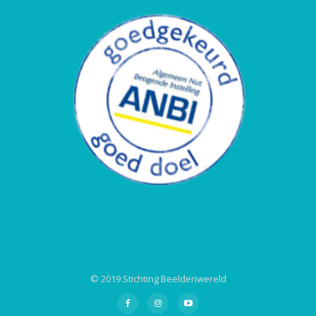
© 2019 Stichting Beeldenwereld
Secondair
fa-
fa-
fa-
facebook
instagram
youtube-