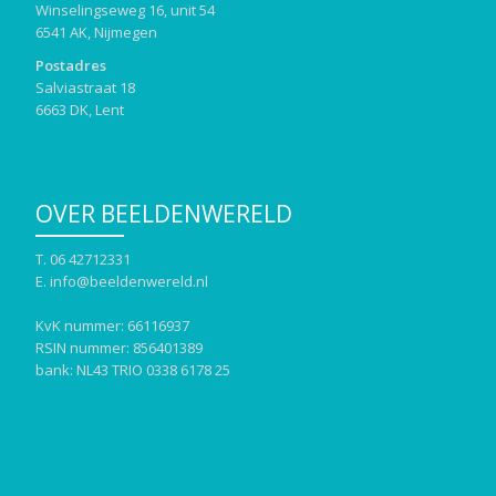
Winselingseweg 16, unit 54
6541 AK, Nijmegen
Postadres
Salviastraat 18
6663 DK, Lent
OVER BEELDENWERELD
T. 06 42712331
E. info@beeldenwereld.nl
KvK nummer: 66116937
RSIN nummer: 856401389
bank: NL43 TRIO 0338 6178 25